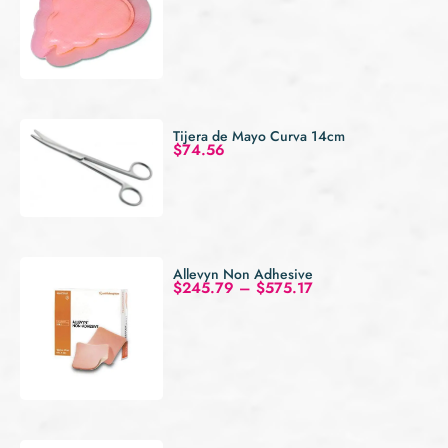
Tijera de Mayo Curva 14cm
$
74.56
Allevyn Non Adhesive
$
245.79
–
$
575.17