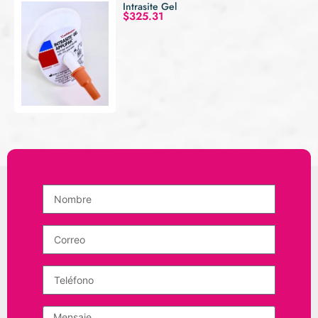
Intrasite Gel
$
325.31