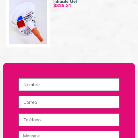
Intrasite Gel
$
325.31