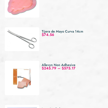
Tijera de Mayo Curva 14cm
$
74.56
Allevyn Non Adhesive
$
245.79
–
$
575.17