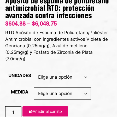
Apósito de espuma de poliuretano
antimicrobial RTD: protección
avanzada contra infecciones
$
604.88
–
$
6,048.75
RTD Apósito de Espuma de Poliuretano/Poliéster
Antimicrobial con ingredientes activos Violeta de
Genciana (0.25mg/g), Azul de metileno
(0.25mg/g) y Fosfato de Zirconia de Plata
(7.0mg/g)
UNIDADES
MEDIDA
Añadir al carrito