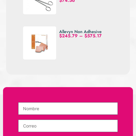
$
74.56
Allevyn Non Adhesive
$
245.79
–
$
575.17