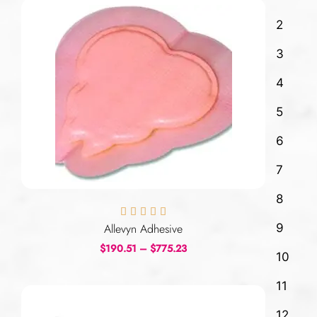
2
3
4
5
6
7
8





Allevyn Adhesive
9
$
190.51
–
$
775.23
10
11
12