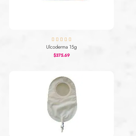





Ulcoderma 15g
$
375.69