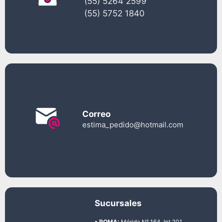
(55) 5264 2599
(55) 5752 1840
Correo
estima_pedido@hotmail.com
Sucursales
• ROMA:
Mérida N° 164. Int 201