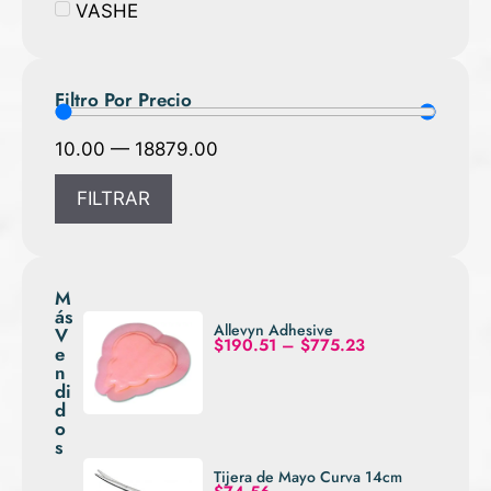
VASHE
Filtro Por Precio
10.00
—
18879.00
FILTRAR
M
ás
Allevyn Adhesive
V
$
190.51
–
$
775.23
e
n
di
d
o
s
Tijera de Mayo Curva 14cm