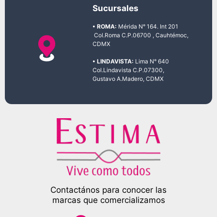
Sucursales
• ROMA:
Mérida N° 164. Int 201
Col.Roma C.P.06700 , Cauhtémoc,
CDMX
• LINDAVISTA:
Lima N° 640
Col.Lindavista C.P.07300,
Gustavo A.Madero, CDMX
Contactános para conocer las
marcas que comercializamos