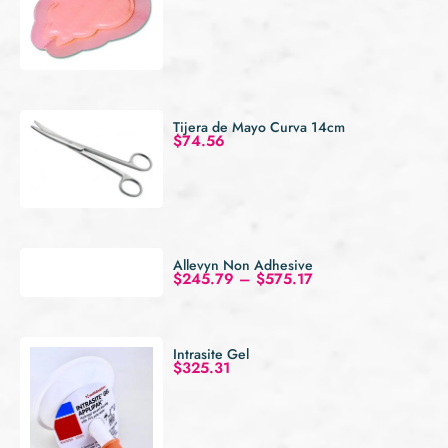
Tijera de Mayo Curva 14cm
$
74.56
Allevyn Non Adhesive
$
245.79
–
$
575.17
Intrasite Gel
$
325.31