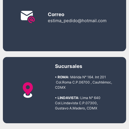
Correo
estima_pedido@hotmail.com
Sucursales
• ROMA:
Mérida N° 164. Int 201
Col.Roma C.P.06700 , Cauhtémoc,
CDMX
• LINDAVISTA:
Lima N° 640
Col.Lindavista C.P.07300,
Gustavo A.Madero, CDMX