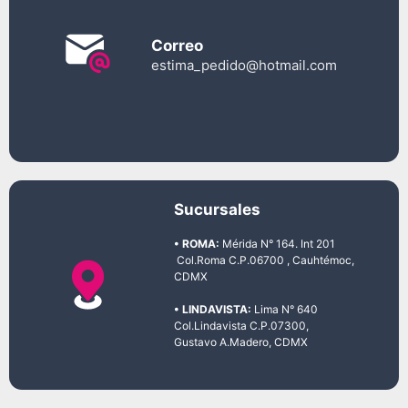
Correo
estima_pedido@hotmail.com
Sucursales
• ROMA:
Mérida N° 164. Int 201
Col.Roma C.P.06700 , Cauhtémoc,
CDMX
• LINDAVISTA:
Lima N° 640
Col.Lindavista C.P.07300,
Gustavo A.Madero, CDMX