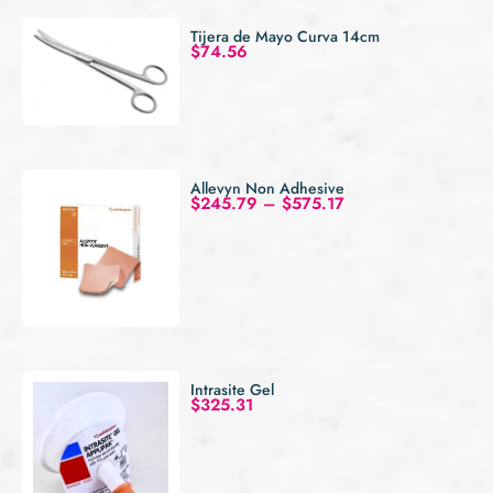
Tijera de Mayo Curva 14cm
$
74.56
Allevyn Non Adhesive
$
245.79
–
$
575.17
Intrasite Gel
$
325.31