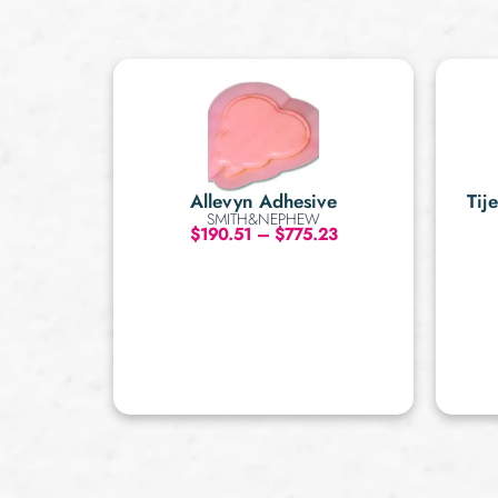
Allevyn Adhesive
Tij
SMITH&NEPHEW
$
190.51
–
$
775.23