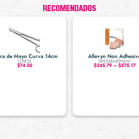
RECOMENDADOS
era de Mayo Curva 14cm
Allevyn Non Adhesiv
OTROS
SMITH&NEPHEW
$
74.56
$
245.79
–
$
575.17