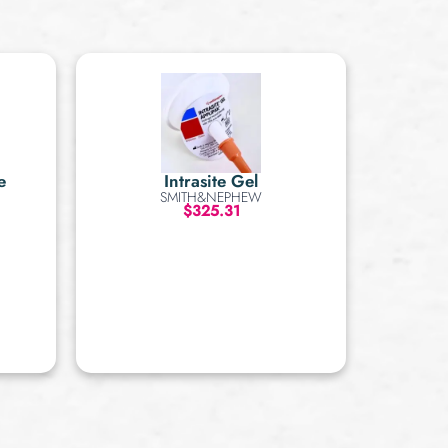
e
Intrasite Gel
SMITH&NEPHEW
$
325.31