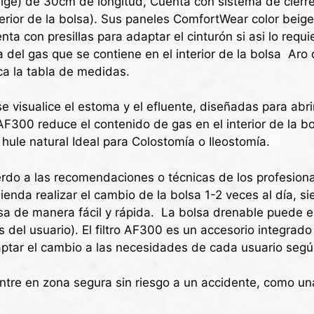
ige) de 30cm de longitud, Cuenta con sistema de cierre
nferior de la bolsa). Sus paneles ComfortWear color bei
ta con presillas para adaptar el cinturón si asi lo requie
ta del gas que se contiene en el interior de la bolsa A
ca la tabla de medidas.
e visualice el estoma y el efluente, diseñadas para abrir
 AF300 reduce el contenido de gas en el interior de la b
 hule natural Ideal para Colostomía o Ileostomía.
erdo a las recomendaciones o técnicas de los profesiona
mienda realizar el cambio de la bolsa 1-2 veces al día, 
sa de manera fácil y rápida. La bolsa drenable puede enj
 del usuario). El filtro AF300 es un accesorio integrad
ptar el cambio a las necesidades de cada usuario según
tre en zona segura sin riesgo a un accidente, como una