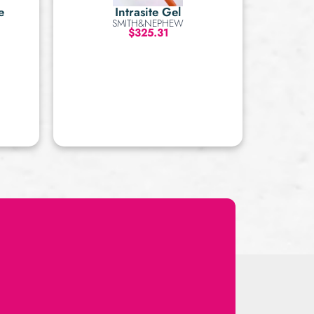
e
Intrasite Gel
SMITH&NEPHEW
$
325.31