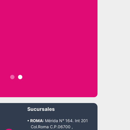
Sucursales
• ROMA:
Mérida N° 164. Int 201
Col.Roma C.P.06700 ,