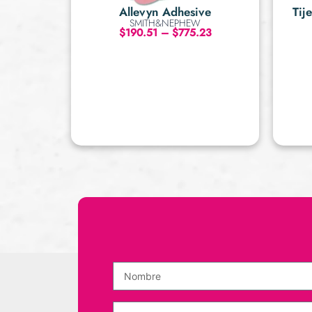
Allevyn Adhesive
Tij
SMITH&NEPHEW
$
190.51
–
$
775.23