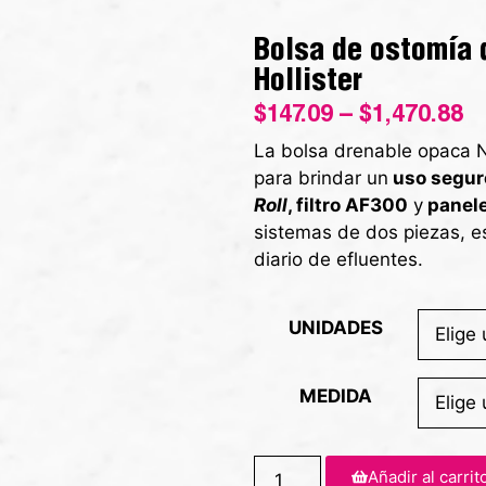
Bolsa de ostomía 
Hollister
$
147.09
–
$
1,470.88
La bolsa drenable opaca N
para brindar un
uso segur
Roll
, filtro AF300
y
panel
sistemas de dos piezas, e
diario de efluentes.
UNIDADES
MEDIDA
Añadir al carrit