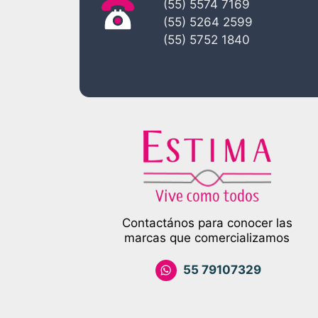
(55) 5574 7169
(55) 5264 2599
(55) 5752 1840
Contactános para conocer las
marcas que comercializamos
55 79107329