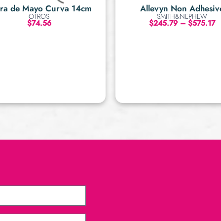
era de Mayo Curva 14cm
Allevyn Non Adhesiv
OTROS
SMITH&NEPHEW
$
74.56
$
245.79
–
$
575.17