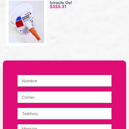
Intrasite Gel
$
325.31