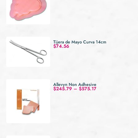
Tijera de Mayo Curva 14cm
$
74.56
Allevyn Non Adhesive
$
245.79
–
$
575.17