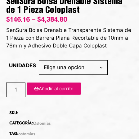
SenSura Bolsa Drenable Sistema
de 1 Pieza Coloplast
$
146.16
–
$
4,384.80
SenSura Bolsa Drenable Transparente Sistema de
1 Pieza con Barrera Plana Recortable de 10mm a
76mm y Adhesivo Doble Capa Coloplast
UNIDADES
Añadir al carrito
SKU:
CATEGORÍA:
Ostomías
TAG:
ostomías