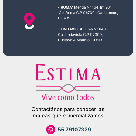
• ROMA:
Mérida N° 164. Int 201
Col.Roma C.P.06700 , Cauhtémoc,
CDMX
• LINDAVISTA:
Lima N° 640
Col.Lindavista C.P.07300,
Gustavo A.Madero, CDMX
Contactános para conocer las
marcas que comercializamos
55 79107329