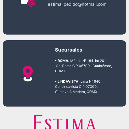
estima_pedido@hotmail.com
Sucursales
• ROMA:
Mérida N° 164. Int 201
Col.Roma C.P.06700 , Cauhtémoc,
CDMX
• LINDAVISTA:
Lima N° 640
Col.Lindavista C.P.07300,
Gustavo A.Madero, CDMX