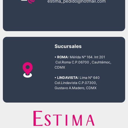
estima_pedido@hotmail.com
Sucursales
• ROMA:
Mérida N° 164. Int 201
Col.Roma C.P.06700 , Cauhtémoc,
CDMX
• LINDAVISTA:
Lima N° 640
Col.Lindavista C.P.07300,
Gustavo A.Madero, CDMX